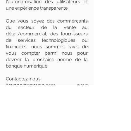
l'autonomisation des utilisateurs et
une expérience transparente.
Que vous soyez des commerçants
du secteur de la vente au
détail/commercial, des fournisseurs
de services technologiques ou
financiers, nous sommes ravis de
vous compter parmi nous pour
devenir la prochaine norme de la
banque numérique.
Contactez-nous
à
support@neuxp.
com pour
démarrer une excellente
conversation.
Connecter les utilisateurs aux services bancaires et de style de vie
mondiaux
NeuXP transforme l'expérience bancaire numérique pour les clients