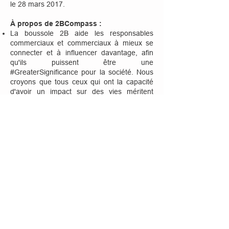
le 28 mars 2017.
À propos de 2BCompass :
La boussole 2B aide les responsables
commerciaux et commerciaux à mieux se
connecter et à influencer davantage, afin
qu'ils puissent être une
#GreaterSignificance pour la société. Nous
croyons que tous ceux qui ont la capacité
d'avoir un impact sur des vies méritent
d'avoir la chance de faire entendre leur
message.
La technologie et les médias sociaux ont
connecté le monde à un rythme jamais vu
auparavant. Cependant, à mesure que le
monde devenait plus connecté, les gens et
les clients ont également commencé à être
socialement déconnectés. En conséquence,
nous nous efforçons de repenser, de
redéfinir les stratégies et de replanifier la
façon dont les entreprises communiquent
avec leur public.
Nous proposons des services de coaching,
de formation et de prise de parole sur des