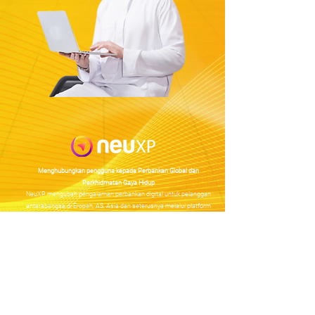
Menghubungkan pengguna kepada Perbankan Global dan
Perkhidmatan Gaya Hidup
NeuXP mengubah pengalaman perbankan digital untuk pelanggan
antarabangsa di Eropah, AS, Asia dan seterusnya melalui platform
perbankan bersepadu.
Hak Cipta © 2022 NeuXP Sdn Bhd
202001005110
(1361430
-D)
Semua hak terpelihara.