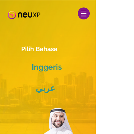
Pilih Bahasa
Inggeris
عربي