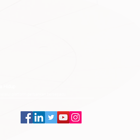
a Hidup
elalui platform perbankan bersepadu.