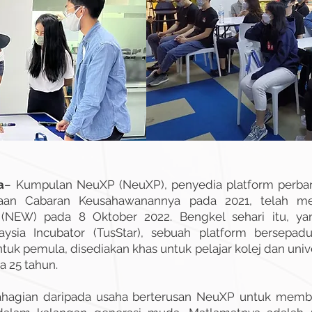
a
– Kumpulan NeuXP (NeuXP), penyedia platform perban
ayaan Cabaran Keusahawanannya pada 2021, telah m
NEW) pada 8 Oktober 2022. Bengkel sehari itu, y
aysia Incubator (TusStar), sebuah platform bersepa
tuk pemula, disediakan khas untuk pelajar kolej dan unive
a 25 tahun.
ahagian daripada usaha berterusan NeuXP untuk me