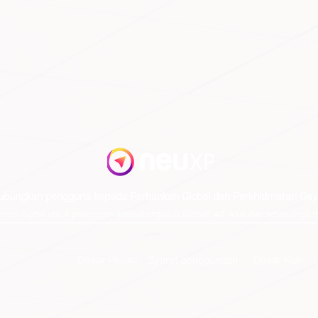
bungkan pengguna kepada Perbankan Global dan Perkhidmatan Gay
 digital untuk pelanggan antarabangsa di Eropah, AS, Asia dan seterusnya m
Dasar Privasi
Dasar Kuki
Syarat penggunaan