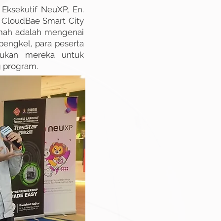
Eksekutif NeuXP, En.
a CloudBae Smart City
ramah adalah mengenai
bengkel, para peserta
sukan mereka untuk
g program.