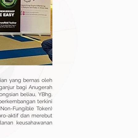
sian yang bernas oleh
ganjur bagi Anugerah
ngsian beliau, YBhg.
perkembangan terkini
(Non-Fungible Token)
pro-aktif dan merebut
alanan keusahawanan