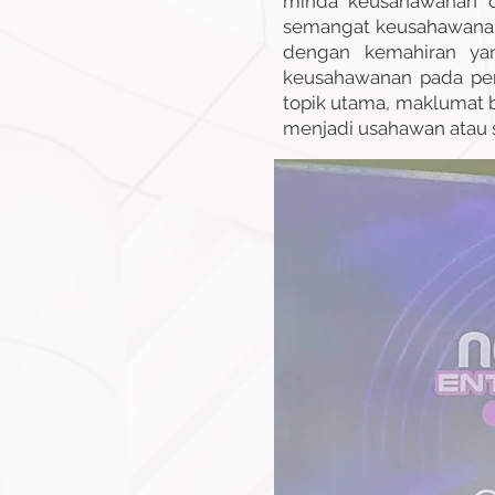
minda keusahawanan d
semangat keusahawanan,
dengan kemahiran ya
keusahawanan pada per
topik utama, maklumat 
menjadi usahawan atau 