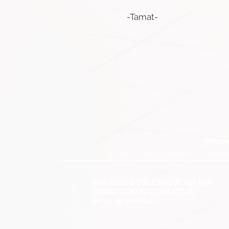
-Tamat-
Menghu
NeuXP mengubah pengalaman perbankan
Hak Cipta © 2022 NeuXP Sdn Bhd
202001005110 (1361430-D)
Semua hak terpelihara.