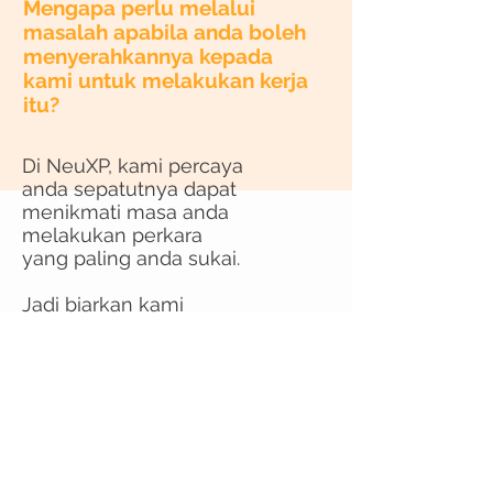
Mengapa perlu melalui
masalah apabila anda boleh
menyerahkannya kepada
kami untuk melakukan kerja
itu?
Di NeuXP, kami percaya
anda sepatutnya dapat
menikmati masa anda
melakukan perkara
yang paling anda sukai.
Jadi biarkan kami
melakukan kerja yang
membosankan untuk
anda. Cuba platform
sehenti kami yang
memudahkan
perjalanan anda hari ini
dan nikmati
perkhidmatan